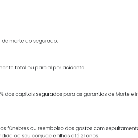
so de morte do segurado.
ente total ou parcial por acidente.
% dos capitais segurados para as garantias de Morte e In
rviços fúnebres ou reembolso dos gastos com sepultame
ida ao seu cônjuge e filhos até 21 anos.