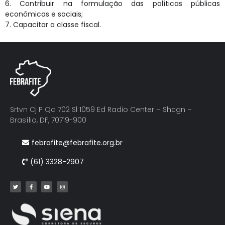
6. Contribuir na formulação das políticas públicas
econômicas e sociais;
7. Capacitar a classe fiscal.
Srtvn Cj P Qd 702 Sl 1059 Ed Radio Center – Shcgn –
Brasília, DF, 70719-900
febrafite@febrafite.org.br
(61) 3328-2907