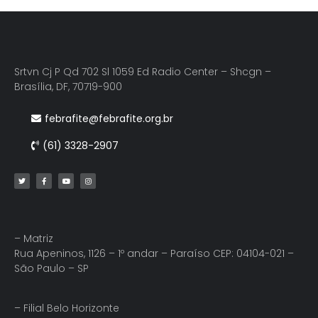
Srtvn Cj P Qd 702 Sl 1059 Ed Radio Center – Shcgn –
Brasília, DF, 70719-900
febrafite@febrafite.org.br
(61) 3328-2907
– Matriz
Rua Apeninos, 1126 – 1º andar – Paraíso CEP: 04104-021 –
São Paulo – SP
– Filial Belo Horizonte