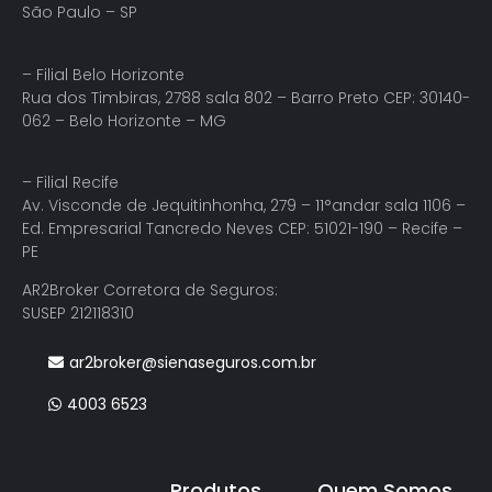
São Paulo – SP
– Filial Belo Horizonte
Rua dos Timbiras, 2788 sala 802 – Barro Preto CEP: 30140-
062 – Belo Horizonte – MG
– Filial Recife
Av. Visconde de Jequitinhonha, 279 – 11°andar sala 1106 –
Ed. Empresarial Tancredo Neves CEP: 51021-190 – Recife –
PE
AR2Broker Corretora de Seguros:
SUSEP 212118310
ar2broker@sienaseguros.com.br
4003 6523
Produtos
Quem Somos