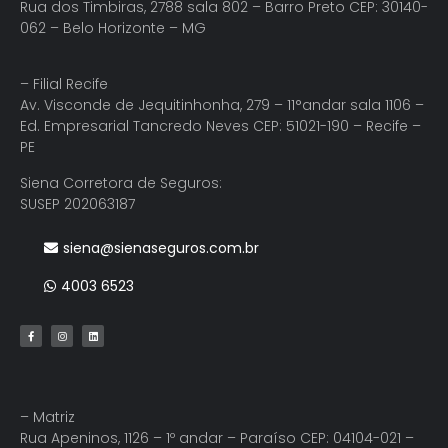
Rua dos Timbiras, 2788 sala 802 – Barro Preto CEP: 30140-
062 – Belo Horizonte – MG
– Filial Recife
Av. Visconde de Jequitinhonha, 279 – 11°andar sala 1106 –
Ed. Empresarial Tancredo Neves CEP: 51021-190 – Recife –
PE
Siena Corretora de Seguros:
SUSEP 202063187
siena@sienaseguros.com.br
4003 6523
– Matriz
Rua Apeninos, 1126 – 1º andar – Paraíso CEP: 04104-021 –