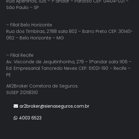
Rua Apeninos, 1126 – 1º andar – Paraíso CEP: 04104-021 –
São Paulo – SP
– Filial Belo Horizonte
Rua dos Timbiras, 2788 sala 802 – Barro Preto CEP: 30140-
062 – Belo Horizonte – MG
– Filial Recife
Av. Visconde de Jequitinhonha, 279 – 11°andar sala 1106 –
Ed. Empresarial Tancredo Neves CEP: 51021-190 – Recife –
PE
AR2Broker Corretora de Seguros:
SUSEP 212118310
ar2broker@sienaseguros.com.br
4003 6523