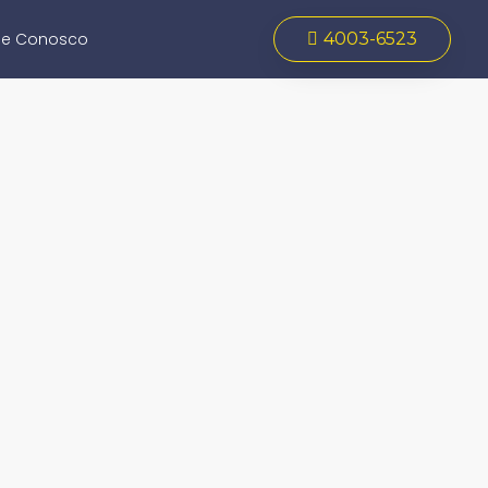
le Conosco
4003-6523