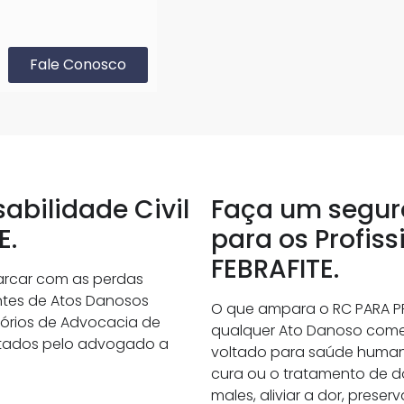
Fale Conosco
bilidade Civil
Faça um seguro
E.
para os Profis
FEBRAFITE.
arcar com as perdas
entes de Atos Danosos
O que ampara o RC PARA PR
tórios de Advocacia de
qualquer Ato Danoso comet
restados pelo advogado a
voltado para saúde humana
cura ou o tratamento de d
males, aliviar a dor, preser