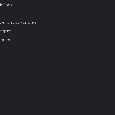
idência
letrônicos Portáteis
Viagem
eguros