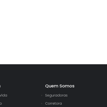
s
Quem Somos
Vida
Seguradoras
to
Corretora