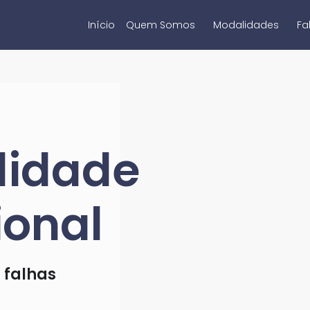
Início
Quem Somos
Modalidades
Fa
lidade
ional
 falhas