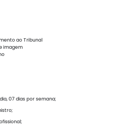
mento ao Tribunal
 de imagem
no
ia, 07 dias por semana;
istro;
issional;