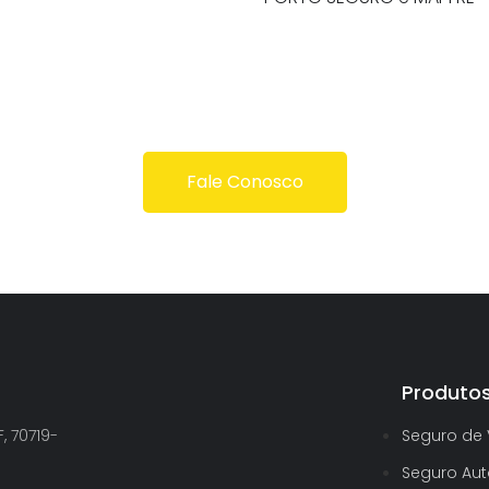
Fale Conosco
Produto
, 70719-
Seguro de 
Seguro Au