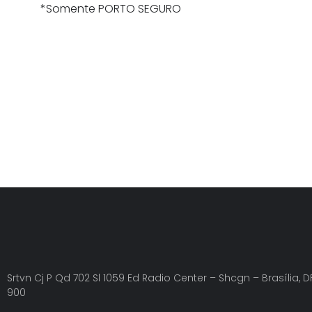
*Somente PORTO SEGURO
Srtvn Cj P Qd 702 Sl 1059 Ed Radio Center – Shcgn – Brasília, DF
900