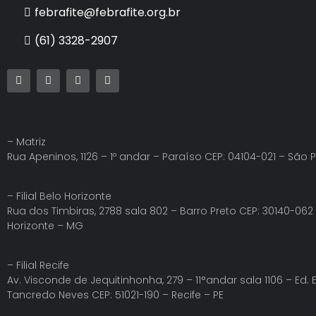
febrafite@febrafite.org.br
(61) 3328-2907
– Matriz
Rua Apeninos, 1126 – 1º andar – Paraíso CEP: 04104-021 – São 
– Filial Belo Horizonte
Rua dos Timbiras, 2788 sala 802 – Barro Preto CEP: 30140-062
Horizonte – MG
– Filial Recife
Av. Visconde de Jequitinhonha, 279 – 11°andar sala 1106 – Ed.
Tancredo Neves CEP: 51021-190 – Recife – PE