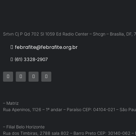
Srtvn Cj P Qd 702 Sl 1059 Ed Radio Center – Shcgn – Brasília, DF,
febrafite@febrafite.org.br
(61) 3328-2907
– Matriz
Rua Apeninos, 1126 – 1º andar – Paraíso CEP: 04104-021 – São Pau
– Filial Belo Horizonte
Rua dos Timbiras, 2788 sala 802 – Barro Preto CEP: 30140-062 – 