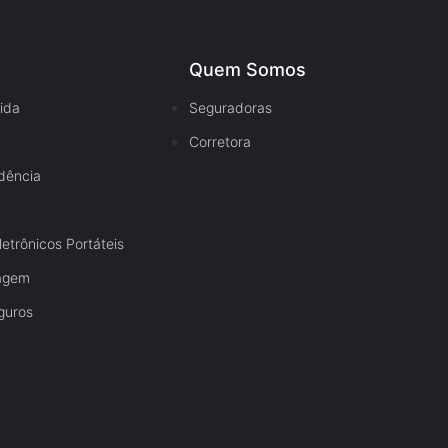
s
Quem Somos
ida
Seguradoras
o
Corretora
dência
etrônicos Portáteis
iagem
guros