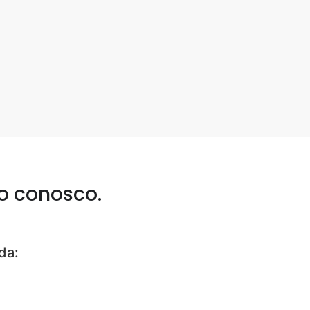
o conosco.
da: