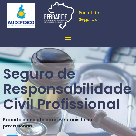
Portal de
Seguros
Seguro de
Responsabilidade
Civil Profissional
Produto completo para eventuais falhas
profissionais.