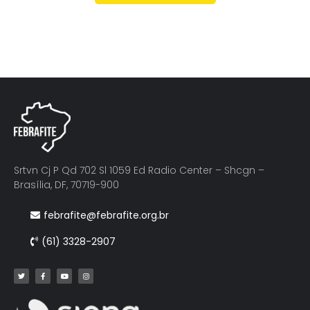
Srtvn Cj P Qd 702 Sl 1059 Ed Radio Center – Shcgn –
Brasília, DF, 70719-900
febrafite@febrafite.org.br
(61) 3328-2907