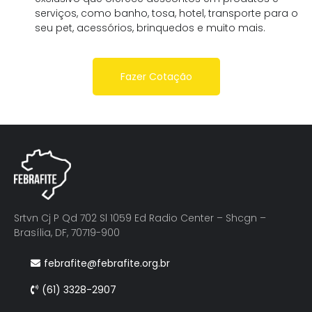
serviços, como banho, tosa, hotel, transporte para o
seu pet, acessórios, brinquedos e muito mais.
Fazer Cotação
Srtvn Cj P Qd 702 Sl 1059 Ed Radio Center – Shcgn –
Brasília, DF, 70719-900
febrafite@febrafite.org.br
(61) 3328-2907