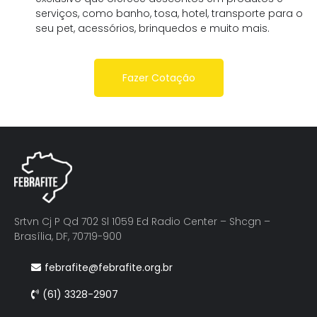
serviços, como banho, tosa, hotel, transporte para o
seu pet, acessórios, brinquedos e muito mais.
Fazer Cotação
Srtvn Cj P Qd 702 Sl 1059 Ed Radio Center – Shcgn –
Brasília, DF, 70719-900
febrafite@febrafite.org.br
(61) 3328-2907