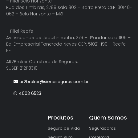
– Filial Belo Horizonte
Rua dos Timbiras, 2788 sala 802 – Barro Preto CEP: 30140-
062 – Belo Horizonte – MG
– Filial Recife
Av. Visconde de Jequitinhonha, 279 – 11°andar sala 1106 –
Ed. Empresarial Tancredo Neves CEP: 51021-190 – Recife –
PE
AR2Broker Corretora de Seguros:
SUSEP 212118310
ar2broker@sienaseguros.com.br
4003 6523
Produtos
Quem Somos
Seguro de Vida
Seguradoras
Seguro Auto
Corretora