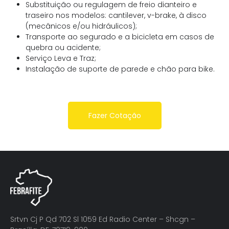
Substituição ou regulagem de freio dianteiro e
traseiro nos modelos: cantilever, v-brake, à disco
(mecânicos e/ou hidráulicos);
Transporte ao segurado e a bicicleta em casos de
quebra ou acidente;
Serviço Leva e Traz;
Instalação de suporte de parede e chão para bike.
Fazer Cotação
Srtvn Cj P Qd 702 Sl 1059 Ed Radio Center – Shcgn –