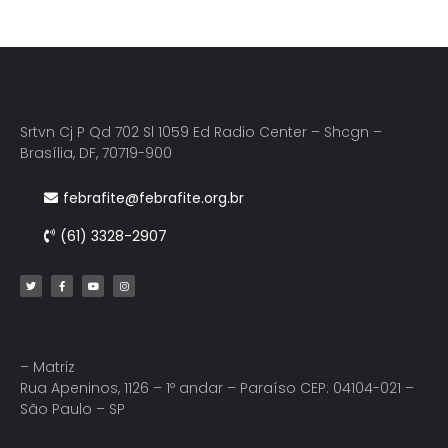
Srtvn Cj P Qd 702 Sl 1059 Ed Radio Center – Shcgn –
Brasília, DF, 70719-900
febrafite@febrafite.org.br
(61) 3328-2907
– Matriz
Rua Apeninos, 1126 – 1º andar – Paraíso CEP: 04104-021 –
São Paulo – SP