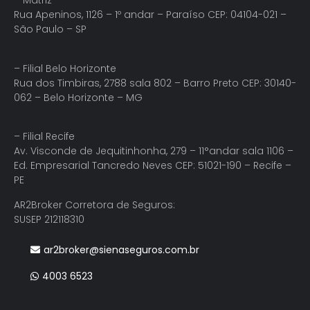
– Matriz
Rua Apeninos, 1126 – 1º andar – Paraíso CEP: 04104-021 –
São Paulo – SP
– Filial Belo Horizonte
Rua dos Timbiras, 2788 sala 802 – Barro Preto CEP: 30140-
062 – Belo Horizonte – MG
– Filial Recife
Av. Visconde de Jequitinhonha, 279 – 11°andar sala 1106 –
Ed. Empresarial Tancredo Neves CEP: 51021-190 – Recife –
PE
AR2Broker Corretora de Seguros:
SUSEP 212118310
ar2broker@sienaseguros.com.br
4003 6523