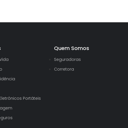
s
Quem Somos
Vida
Seguradoras
to
Corretora
idência
letrônicos Portáteis
Viagem
eguros