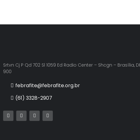
Srtvn Cj P Qd 702 Sl 1059 Ed Radio Center – Shcgn – Brasília, DF
900
febrafite@febrafite.org.br
(61) 3328-2907