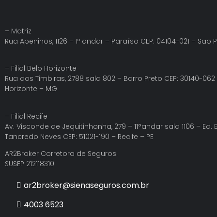
– Matriz
Rua Apeninos, 1126 – 1º andar – Paraíso CEP: 04104-021 – São 
– Filial Belo Horizonte
Rua dos Timbiras, 2788 sala 802 – Barro Preto CEP: 30140-062
Horizonte – MG
– Filial Recife
Av. Visconde de Jequitinhonha, 279 – 11°andar sala 1106 – Ed.
Tancredo Neves CEP: 51021-190 – Recife – PE
AR2Broker Corretora de Seguros:
SUSEP 212118310
ar2broker@sienaseguros.com.br
4003 6523