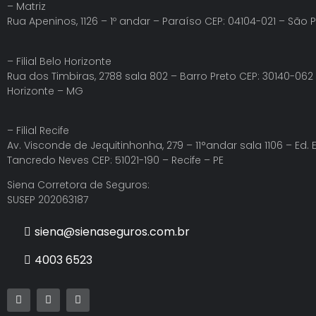
– Matriz
Rua Apeninos, 1126 – 1º andar – Paraíso CEP: 04104-021 – São 
– Filial Belo Horizonte
Rua dos Timbiras, 2788 sala 802 – Barro Preto CEP: 30140-062
Horizonte – MG
– Filial Recife
Av. Visconde de Jequitinhonha, 279 – 11°andar sala 1106 – Ed.
Tancredo Neves CEP: 51021-190 – Recife – PE
Siena Corretora de Seguros:
SUSEP 202063187
siena@sienaseguros.com.br
4003 6523