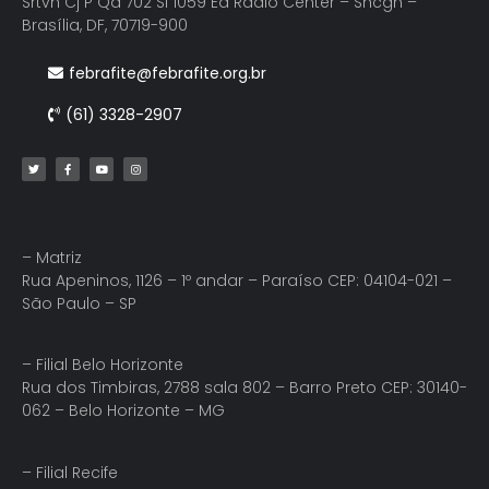
Srtvn Cj P Qd 702 Sl 1059 Ed Radio Center – Shcgn –
Brasília, DF, 70719-900
febrafite@febrafite.org.br
(61) 3328-2907
– Matriz
Rua Apeninos, 1126 – 1º andar – Paraíso CEP: 04104-021 –
São Paulo – SP
– Filial Belo Horizonte
Rua dos Timbiras, 2788 sala 802 – Barro Preto CEP: 30140-
062 – Belo Horizonte – MG
– Filial Recife