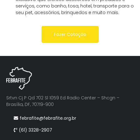
serviços, como banho, tosa, hotel, transporte para o
seu pet, acessórios, brinquedos e muito mais.
Fazer Cotação
Srtvn Cj P Qd 702 Sl 1059 Ed Radio Center – Shcgn –
Brasília, DF, 70719-900
febrafite@febrafite.org.br
(61) 3328-2907