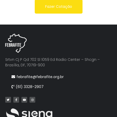
Fazer Cotação
Srtvn Cj P Qd 702 Sl 1059 Ed Radio Center – Shcgn –
Brasília, DF, 70719-900
febrafite@febrafite.org.br
(61) 3328-2907