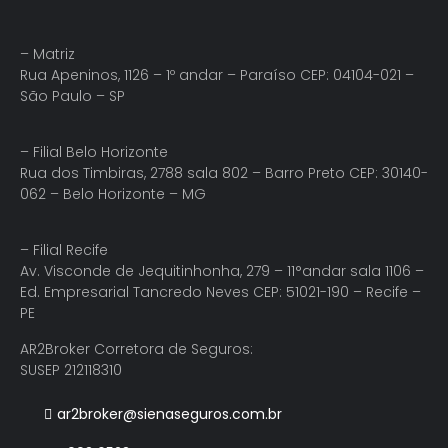
– Matriz
Rua Apeninos, 1126 – 1º andar – Paraíso CEP: 04104-021 –
São Paulo – SP
– Filial Belo Horizonte
Rua dos Timbiras, 2788 sala 802 – Barro Preto CEP: 30140-
062 – Belo Horizonte – MG
– Filial Recife
Av. Visconde de Jequitinhonha, 279 – 11°andar sala 1106 –
Ed. Empresarial Tancredo Neves CEP: 51021-190 – Recife –
PE
AR2Broker Corretora de Seguros:
SUSEP 212118310
ar2broker@sienaseguros.com.br