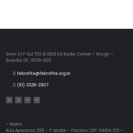
Srtvn Cj P Qd 702 Sl 1059 Ed Radio Center – Shcgn –
Brasília, DF, 70719-900
febrafite@febrafite.org.br
(61) 3328-2907
– Matriz
Rua Apeninos, 1126 – 1º andar – Paraíso CEP: 04104-021 –