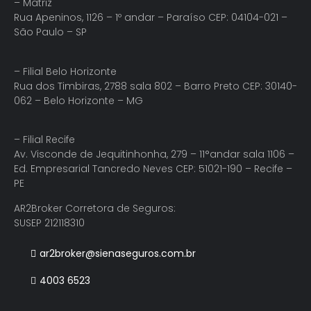
– Matriz
Rua Apeninos, 1126 – 1º andar – Paraíso CEP: 04104-021 –
São Paulo – SP
– Filial Belo Horizonte
Rua dos Timbiras, 2788 sala 802 – Barro Preto CEP: 30140-
062 – Belo Horizonte – MG
– Filial Recife
Av. Visconde de Jequitinhonha, 279 – 11°andar sala 1106 –
Ed. Empresarial Tancredo Neves CEP: 51021-190 – Recife –
PE
AR2Broker Corretora de Seguros:
SUSEP 212118310
ar2broker@sienaseguros.com.br
4003 6523