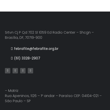
Srtvn Cj P Qd 702 Sl 1059 Ed Radio Center – Shcgn –
Brasília, DF, 70719-900
febrafite@febrafite.org.br
(61) 3328-2907
– Matriz
Rua Apeninos, 1126 – 1º andar – Paraíso CEP: 04104-021 –
São Paulo – SP