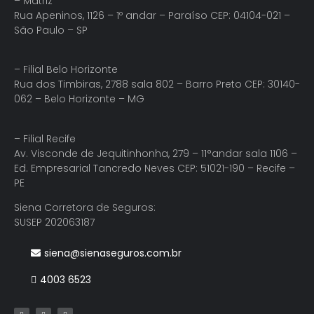
– Matriz
Rua Apeninos, 1126 – 1º andar – Paraíso CEP: 04104-021 –
São Paulo – SP
– Filial Belo Horizonte
Rua dos Timbiras, 2788 sala 802 – Barro Preto CEP: 30140-
062 – Belo Horizonte – MG
– Filial Recife
Av. Visconde de Jequitinhonha, 279 – 11°andar sala 1106 –
Ed. Empresarial Tancredo Neves CEP: 51021-190 – Recife –
PE
Siena Corretora de Seguros:
SUSEP 202063187
siena@sienaseguros.com.br
4003 6523