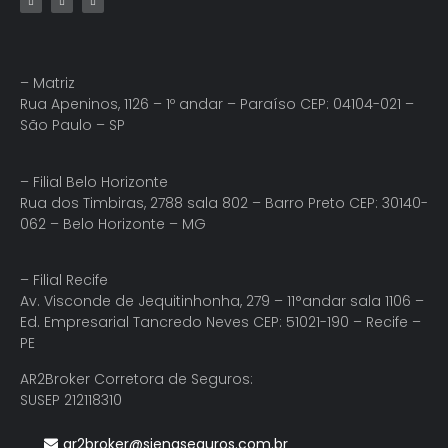
– Matriz
Rua Apeninos, 1126 – 1º andar – Paraíso CEP: 04104-021 –
São Paulo – SP
– Filial Belo Horizonte
Rua dos Timbiras, 2788 sala 802 – Barro Preto CEP: 30140-
062 – Belo Horizonte – MG
– Filial Recife
Av. Visconde de Jequitinhonha, 279 – 11°andar sala 1106 –
Ed. Empresarial Tancredo Neves CEP: 51021-190 – Recife –
PE
AR2Broker Corretora de Seguros:
SUSEP 212118310
ar2broker@sienaseguros.com.br