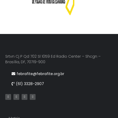
Srtvn Cj P Qd 702 Sl 1059 Ed Radio Center – Shcgn –
Brasília, DF, 70719-900
febrafite@febrafite.org.br
(61) 3328-2907